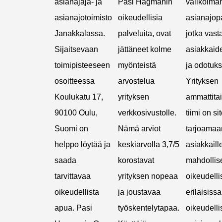
asianajaja- ja
Pasi Hagmanin
valikoima
asianajotoimisto
oikeudellisia
asianajopa
Janakkalassa.
palveluita, ovat
jotka vast
Sijaitsevaan
jättäneet kolme
asiakkaide
toimipisteeseen
myönteistä
ja odotuks
osoitteessa
arvostelua
Yrityksen
Koulukatu 17,
yrityksen
ammattita
90100 Oulu,
verkkosivustolle.
tiimi on si
Suomi on
Nämä arviot
tarjoamaa
helppo löytää ja
keskiarvolla 3,7/5
asiakkail
saada
korostavat
mahdollis
tarvittavaa
yrityksen nopeaa
oikeudell
oikeudellista
ja joustavaa
erilaisissa
apua. Pasi
työskentelytapaa.
oikeudelli