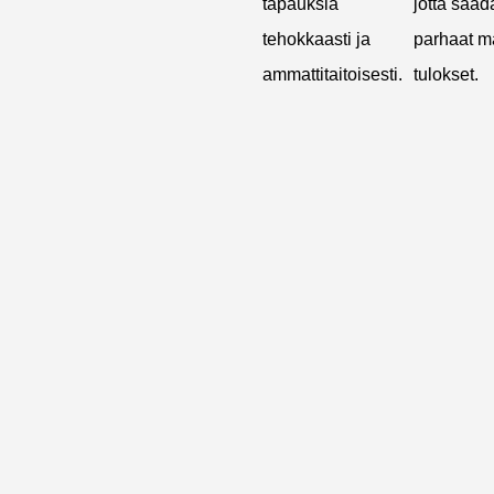
tapauksia
jotta saa
tehokkaasti ja
parhaat m
ammattitaitoisesti.
tulokset.