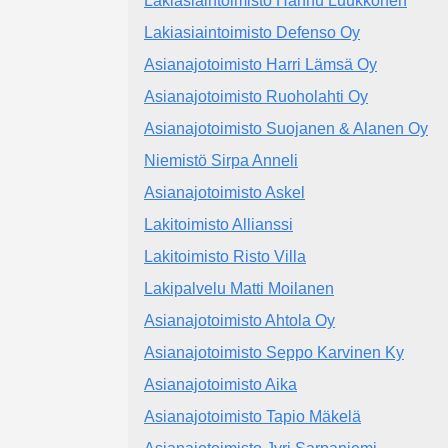
Lakiasiaintoimisto Hannu Luukkonen
Lakiasiaintoimisto Defenso Oy
Asianajotoimisto Harri Lämsä Oy
Asianajotoimisto Ruoholahti Oy
Asianajotoimisto Suojanen & Alanen Oy
Niemistö Sirpa Anneli
Asianajotoimisto Askel
Lakitoimisto Allianssi
Lakitoimisto Risto Villa
Lakipalvelu Matti Moilanen
Asianajotoimisto Ahtola Oy
Asianajotoimisto Seppo Karvinen Ky
Asianajotoimisto Aika
Asianajotoimisto Tapio Mäkelä