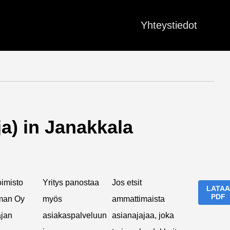
Yhteystiedot
a) in Janakkala
oimisto
Yritys panostaa
Jos etsit
LATAA
PDF
man Oy
myös
ammattimaista
ajan
asiakaspalveluun
asianajajaa, joka