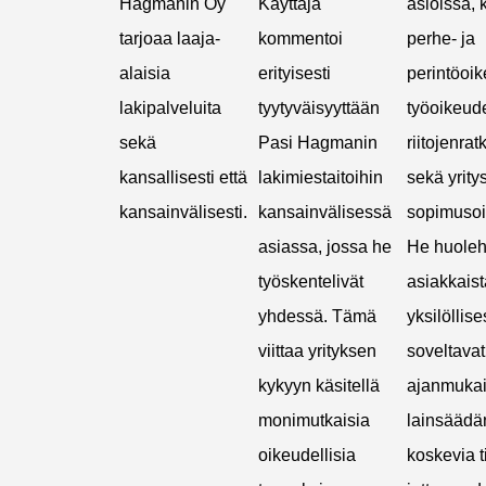
Hagmanin Oy
Käyttäjä
asioissa, 
tarjoaa laaja-
kommentoi
perhe- ja
alaisia
erityisesti
perintöoi
lakipalveluita
tyytyväisyyttään
työoikeud
sekä
Pasi Hagmanin
riitojenra
kansallisesti että
lakimiestaitoihin
sekä yritys
kansainvälisesti.
kansainvälisessä
sopimusoi
asiassa, jossa he
He huoleh
työskentelivät
asiakkaista
yhdessä. Tämä
yksilöllises
viittaa yrityksen
soveltavat
kykyyn käsitellä
ajanmukaisi
monimutkaisia ​​
lainsäädä
oikeudellisia
koskevia t