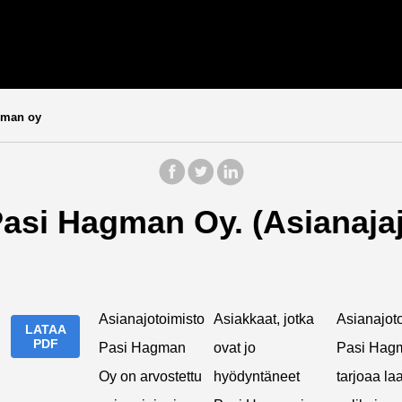
gman oy
asi Hagman Oy. (Asianajaj
Asianajotoimisto
Asiakkaat, jotka
Asianajot
LATAA
PDF
Pasi Hagman
ovat jo
Pasi Hag
Oy on arvostettu
hyödyntäneet
tarjoaa la