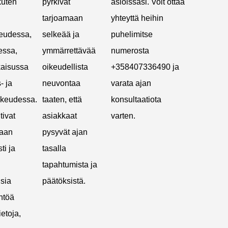
kuten
pyrkivät
asioissasi. Voit ottaa
tarjoamaan
yhteyttä heihin
keudessa,
selkeää ja
puhelimitse
essa,
ymmärrettävää
numerosta
tkaisussa
oikeudellista
+358407336490 ja
- ja
neuvontaa
varata ajan
keudessa.
taaten, että
konsultaatiota
tivat
asiakkaat
varten.
an ​​
pysyvät ajan
ti ja
tasalla
tapahtumista ja
a ​​
päätöksistä.
ntöä
ietoja,