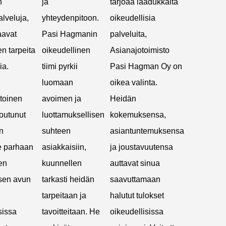
n
ja
tarjoaa laadukkaita
lveluja,
yhteydenpitoon.
oikeudellisia
aavat
Pasi Hagmanin
palveluita,
n tarpeita
oikeudellinen
Asianajotoimisto
ia.
tiimi pyrkii
Pasi Hagman Oy on
luomaan
oikea valinta.
itoinen
avoimen ja
Heidän
toutunut
luottamuksellisen
kokemuksensa,
n
suhteen
asiantuntemuksensa
le parhaan
asiakkaisiin,
ja joustavuutensa
en
kuunnellen
auttavat sinua
isen avun
tarkasti heidän
saavuttamaan
tarpeitaan ja
halutut tulokset
sissa
tavoitteitaan. He
oikeudellisissa