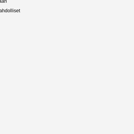
daan
ahdolliset