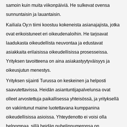
samoin kuin muita viikonpäiviä. He sulkevat ovensa
sunnuntaisin ja lauantaisin.
Kailiala Oy:n tiimi koostuu kokeneista asianajajista, jotka
ovat erikoistuneet eri oikeudenaloihin. He tarjoavat
laadukasta oikeudellista neuvontaa ja edustavat
asiakkaita erilaisissa oikeudellisissa prosesseissa.
Yrityksen tavoitteena on aina asiakastyytyväisyys ja
oikeusjutun menestys.
Yrityksen sijainti Turussa on keskeinen ja helposti
saavutettavissa. Heidän asiantuntijapalvelunsa ovat
olleet arvostettuja paikallisessa yhteisössä, ja yrityksellä
on vakiintunut maine luotettavana kumppanina
oikeudellisissa asioissa. Yhteydenotto ei voisi olla
helpompaa, sillä heidän puhelinnumeronsa on