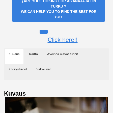
¿ARE YOU LOOKING FOR
ASIANAJAJAT IN
TURKU
?
WE CAN HELP YOU TO FIND THE BEST FOR
YOU.
Click here!!
Kuvaus
Kartta
Avoinna olevat tunnit
Yhteystiedot
Valokuvat
Kuvaus