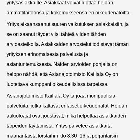
yritysasiakkaille. Asiakkaat voivat luottaa heidän
ammattitaitoonsa ja kokemukseensa eri oikeudenaloilta.
Yritys aikaansaanut suuren vaikutuksen asiakkaisiin, ja
se on saanut täydet viisi tähteä viiden tähden
arvioasteikolla. Asiakkaiden arvostelut todistavat tämän
yrityksen erinomaisesta palvelusta ja
asiantuntemuksesta. Näiden arvioiden pohjalta on
helppo nähdä, että Asianajotoimisto Kailiala Oy on
luotettava kumppani oikeudellisissa tarpeissa.
Asianajotoimisto Kailiala Oy tarjoaa monipuolisia
palveluita, jotka kattavat erilaiset oikeudenalat. Heidän
aukioloajat ovat joustavat, mikä helpottaa asiakkaiden
tarpeiden täyttämistä. Yritys palvelee asiakkaita
maanantaista torstaihin klo 8.30–16 ja perjantaisin