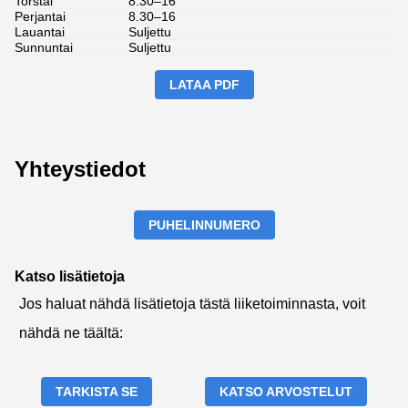
Torstai
8.30–16
Perjantai
8.30–16
Lauantai
Suljettu
Sunnuntai
Suljettu
LATAA PDF
Yhteystiedot
PUHELINNUMERO
Katso lisätietoja
Jos haluat nähdä lisätietoja tästä liiketoiminnasta, voit
nähdä ne täältä:
TARKISTA SE
KATSO ARVOSTELUT