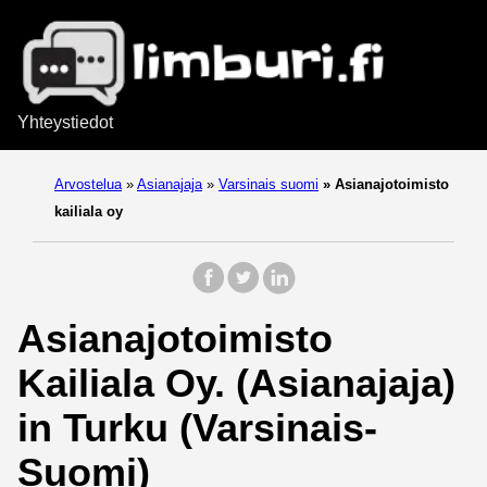
Yhteystiedot
Arvostelua
»
Asianajaja
»
Varsinais suomi
»
Asianajotoimisto
kailiala oy
Asianajotoimisto
Kailiala Oy. (Asianajaja)
in Turku (Varsinais-
Suomi)